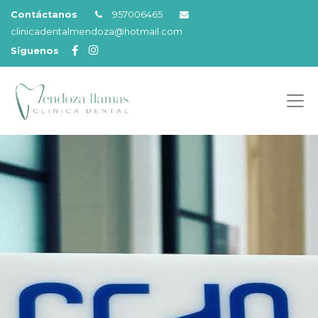
Contáctanos
957006465
clinicadentalmendoza@hotmail.com
Síguenos